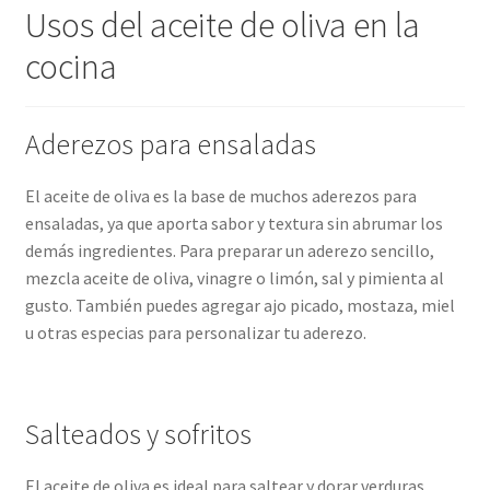
Usos del aceite de oliva en la
Aceite de Oliva Virgen Extra Monovarietal
cocina
Aderezos para ensaladas
El aceite de oliva es la base de muchos aderezos para
ensaladas, ya que aporta sabor y textura sin abrumar los
demás ingredientes. Para preparar un aderezo sencillo,
mezcla aceite de oliva, vinagre o limón, sal y pimienta al
gusto. También puedes agregar ajo picado, mostaza, miel
u otras especias para personalizar tu aderezo.
Salteados y sofritos
El aceite de oliva es ideal para saltear y dorar verduras,