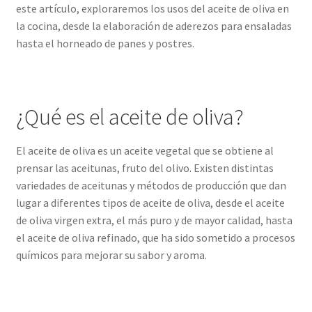
este artículo, exploraremos los usos del aceite de oliva en
la cocina, desde la elaboración de aderezos para ensaladas
Tienda
hasta el horneado de panes y postres.
Comprar aceite de oliva virgen extra 5l en cooperativa
Comprar Aceite de oliva virgen extra Ecologico
¿Qué es el aceite de oliva?
Venta de Aceite de oliva cerca de mi
El aceite de oliva es un aceite vegetal que se obtiene al
prensar las aceitunas, fruto del olivo. Existen distintas
Comprar Aceite de Oliva Virgen Extra
variedades de aceitunas y métodos de producción que dan
lugar a diferentes tipos de aceite de oliva, desde el aceite
de oliva virgen extra, el más puro y de mayor calidad, hasta
Comprar Aceite de Oliva Virgen
el aceite de oliva refinado, que ha sido sometido a procesos
químicos para mejorar su sabor y aroma.
Aceite de Oliva Barato
Denominaciones de Origen