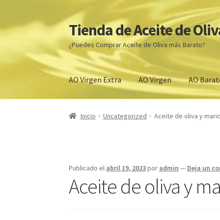
Tienda de Aceite de Oliv
Ir
Ir
a
al
¿Puedes Comprar Aceite de Oliva más Barato?
la
contenido
navegación
AO Virgen Extra
AO Virgen
AO Barat
Inicio
ACEITES DE OLIVA VIRGEN EXTRA PRE
Inicio
Uncategorized
Aceite de oliva y mari
Tienda
Comprar aceite de oliva virgen extra 
Venta de Aceite de oliva cerca de mi
Comprar A
Publicado el
abril 19, 2023
por
admin
—
Deja un c
Aceite de oliva y m
Aceite de Oliva Barato
Denominaciones de Or