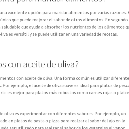
s una excelente opción para maridar alimentos por varias razones. 
or único que puede mejorar el sabor de otros alimentos. En segundo
sa saludable que ayuda a absorber los nutrientes de los alimentos q
iva es versátil y se puede utilizar en una variedad de recetas.
 con aceite de oliva?
imentos con aceite de oliva. Una forma común es utilizar diferent
s. Por ejemplo, el aceite de oliva suave es ideal para platos de pes
uerte es mejor para platos más robustos como carnes rojas o plato
e oliva es experimentar con diferentes sabores. Por ejemplo, un
zado en platos de pasta o pizza para realzar el sabor del ajo en la
uede ser utilizado para realzar el sabor de los vegetales al vapor.