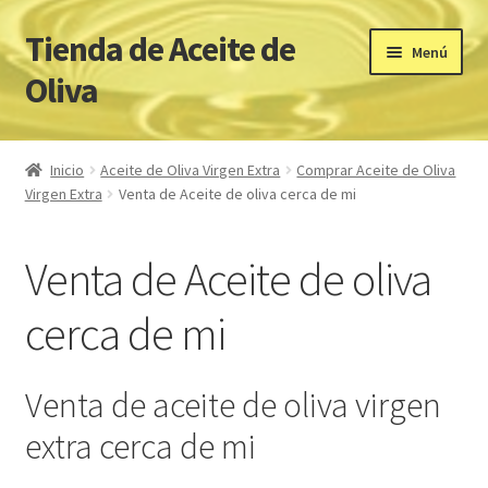
Tienda de Aceite de
Ir
Ir
Menú
a
al
Oliva
la
contenido
navegación
Inicio
Inicio
Aceite de Oliva Virgen Extra
Comprar Aceite de Oliva
Virgen Extra
Venta de Aceite de oliva cerca de mi
ACEITES DE OLIVA VIRGEN EXTRA PREMIUM
Carrito
Venta de Aceite de oliva
Cookies
cerca de mi
Finalizar compra
Venta de aceite de oliva virgen
Mi cuenta
extra cerca de mi
Página de inicio