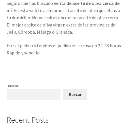
Seguro que has buscado
venta de aceite de oliva cerca de
mí
. En esta web te acercamos el aceite de oliva que elijas a
Tienda
tu domicilio. No necesitas encontrar aceite de oliva cerca.
El mejor aceite de oliva virgen extra de las provincias de
Comprar aceite de oliva virgen extra 5l en cooperativa
Jaén, Córdoba, Málaga o Granada.
Comprar Aceite de oliva virgen extra Ecologico
Haz el pedido y tendrás el pedido en tu casa en 24-48 horas.
Rápido y sencillo.
Venta de Aceite de oliva cerca de mi
Comprar Aceite de Oliva Virgen Extra
Buscar
Comprar Aceite de Oliva Virgen
Buscar
Aceite de Oliva Barato
Recent Posts
Denominaciones de Origen