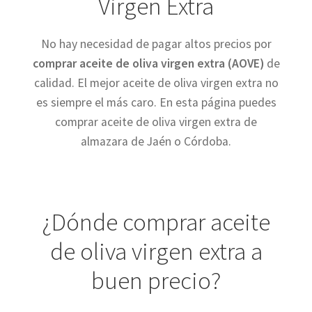
Virgen Extra
Tienda
No hay necesidad de pagar altos precios por
comprar aceite de oliva virgen extra (AOVE)
de
Comprar aceite de oliva virgen extra 5l en cooperativa
calidad. El mejor aceite de oliva virgen extra no
es siempre el más caro. En esta página puedes
Comprar Aceite de oliva virgen extra Ecologico
comprar aceite de oliva virgen extra de
almazara de Jaén o Córdoba.
Venta de Aceite de oliva cerca de mi
Comprar Aceite de Oliva Virgen Extra
¿Dónde comprar aceite
Comprar Aceite de Oliva Virgen
de oliva virgen extra a
Aceite de Oliva Barato
buen precio?
Denominaciones de Origen