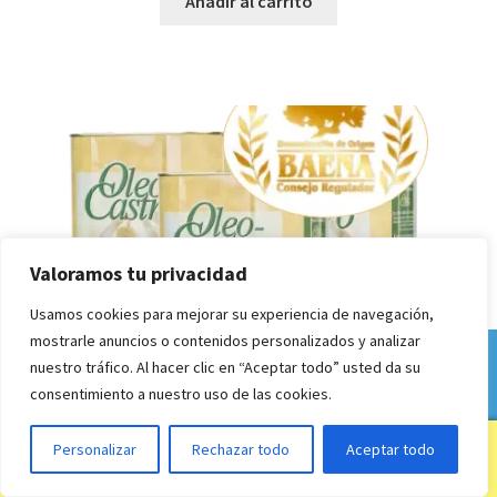
Añadir al carrito
Valoramos tu privacidad
Usamos cookies para mejorar su experiencia de navegación,
mostrarle anuncios o contenidos personalizados y analizar
Compra el Mejor Aceite de Oliva Virgen Extra
nuestro tráfico. Al hacer clic en “Aceptar todo” usted da su
Descartar
consentimiento a nuestro uso de las cookies.
0
Personalizar
Rechazar todo
Aceptar todo
Buscar
Buscar