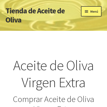
Tienda de Aceite de
Ir
Ir
Menú
a
al
Oliva
la
contenido
navegación
Inicio
ACEITES DE OLIVA VIRGEN EXTRA PREMIUM
Carrito
Aceite de Oliva
Cookies
Virgen Extra
Finalizar compra
Mi cuenta
Comprar Aceite de Oliva
Página de inicio