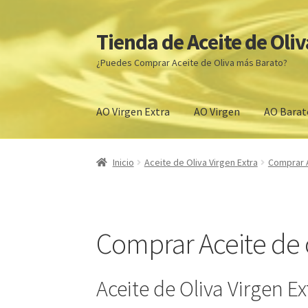
Tienda de Aceite de Oliv
Ir
Ir
a
al
¿Puedes Comprar Aceite de Oliva más Barato?
la
contenido
navegación
AO Virgen Extra
AO Virgen
AO Barat
Inicio
ACEITES DE OLIVA VIRGEN EXTRA PRE
Inicio
Aceite de Oliva Virgen Extra
Comprar A
Tienda
Comprar aceite de oliva virgen extra 
Venta de Aceite de oliva cerca de mi
Comprar A
Comprar Aceite de o
Aceite de Oliva Barato
Denominaciones de Or
Aceite de Oliva Virgen E