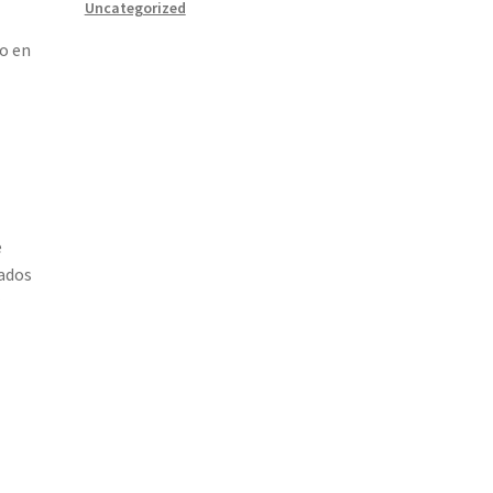
Uncategorized
o en
e
tados
r