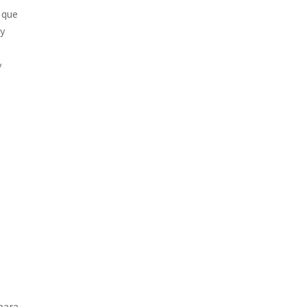
 que
 y
y
para