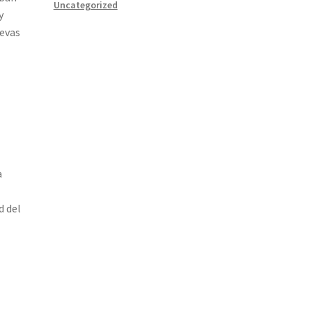
Uncategorized
y
uevas
a
d del
a