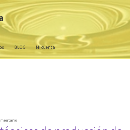
a
os
BLOG
Mi cuenta
MIUM
Carrito
Cookies
Finalizar compra
Mi cuenta
Página de inicio
5l en cooperativa
Comprar Aceite de oliva virgen extra Ecologico
ceite de Oliva Virgen Extra
Comprar Aceite de Oliva Virgen
igen
Aceite de Oliva Virgen Extra Monovarietal
omentario