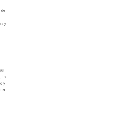
 de
es y
las
, la
o y
 un
u