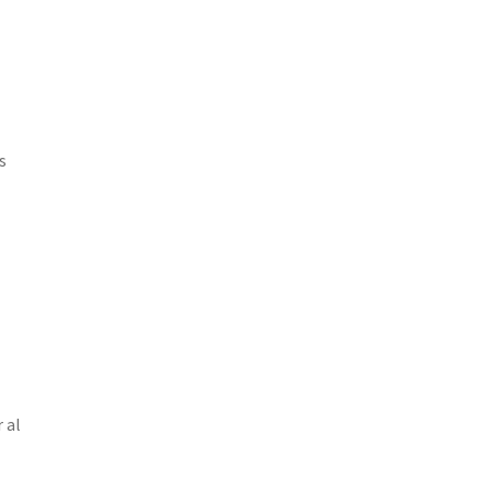
s
 al