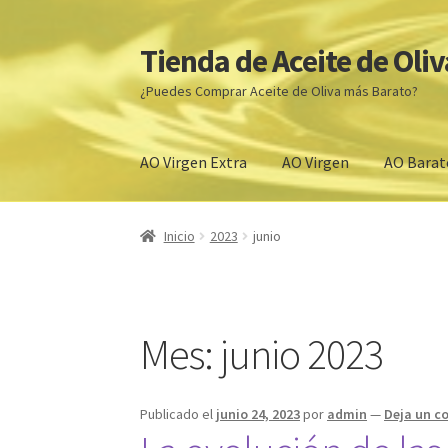
Tienda de Aceite de Oliv
Ir
Ir
a
al
¿Puedes Comprar Aceite de Oliva más Barato?
la
contenido
navegación
AO Virgen Extra
AO Virgen
AO Barat
Inicio
ACEITES DE OLIVA VIRGEN EXTRA PRE
Inicio
2023
junio
Tienda
Comprar aceite de oliva virgen extra 
Venta de Aceite de oliva cerca de mi
Comprar A
Mes:
junio 2023
Aceite de Oliva Barato
Denominaciones de Or
Publicado el
junio 24, 2023
por
admin
—
Deja un c