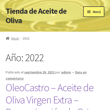
Tienda de Aceite de
Ir
Ir
Menú
a
al
Oliva
la
contenido
navegación
Inicio
Inicio
2022
ACEITES DE OLIVA VIRGEN EXTRA PREMIUM
Año:
2022
Carrito
Cookies
Publicado el
septiembre 26, 2022
por
admin
—
Deja un
comentario
Finalizar compra
OleoCastro – Aceite de
Oliva Virgen Extra –
Mi cuenta
Página de inicio