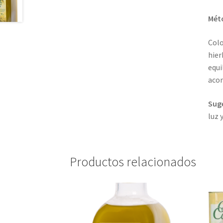
Méto
Colo
hier
equi
acom
Sug
luz y
Productos relacionados