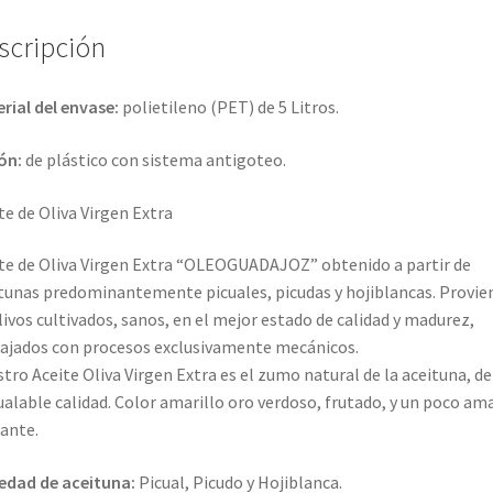
Pack
3
scripción
Garrafas
PET
rial del envase:
polietileno (PET) de 5 Litros.
5
Litros
ón:
de plástico con sistema antigoteo.
-
Olivarera
te de Oliva Virgen Extra
San
Isidro
te de Oliva Virgen Extra “OLEOGUADAJOZ” obtenido a partir de
cantidad
tunas predominantemente picuales, picudas y hojiblancas. Provie
livos cultivados, sanos, en el mejor estado de calidad y madurez,
ajados con procesos exclusivamente mecánicos.
tro Aceite Oliva Virgen Extra es el zumo natural de la aceituna, de
ualable calidad. Color amarillo oro verdoso, frutado, y un poco am
cante.
edad de aceituna:
Picual, Picudo y Hojiblanca.