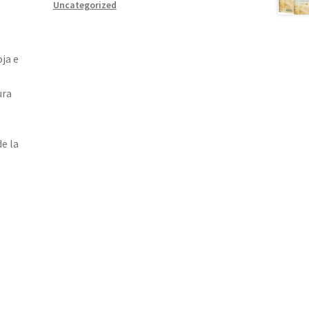
Uncategorized
ja e
ura
de la