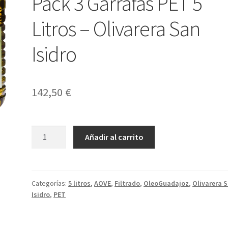
Pack 3 Garrafas PET 5
Litros – Olivarera San
Isidro
142,50
€
Aceite
Añadir al carrito
de
Oliva
Virgen
Extra
Categorías:
5 litros
,
AOVE
,
Filtrado
,
OleoGuadajoz
,
Olivarera 
Isidro
,
PET
-
OleoGuadajoz
-