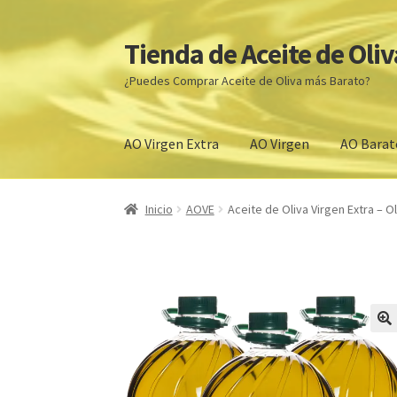
Tienda de Aceite de Oliv
Ir
Ir
a
al
¿Puedes Comprar Aceite de Oliva más Barato?
la
contenido
navegación
AO Virgen Extra
AO Virgen
AO Barat
Inicio
ACEITES DE OLIVA VIRGEN EXTRA PRE
Inicio
AOVE
Aceite de Oliva Virgen Extra – O
Tienda
Comprar aceite de oliva virgen extra 
Venta de Aceite de oliva cerca de mi
Comprar A
Aceite de Oliva Barato
Denominaciones de Or