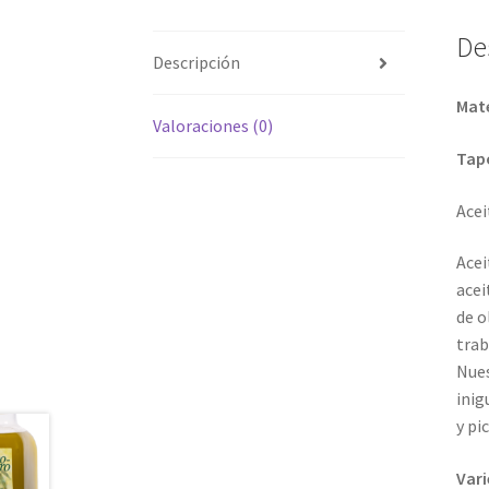
De
Descripción
Mate
Valoraciones (0)
Tap
Acei
Acei
acei
de o
trab
Nues
inig
y pi
Vari