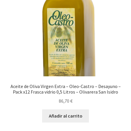
Tienda
Comprar aceite de oliva virgen extra 5l en cooperativa
Comprar Aceite de oliva virgen extra Ecologico
Venta de Aceite de oliva cerca de mi
Comprar Aceite de Oliva Virgen Extra
Aceite de Oliva Virgen Extra – Oleo-Castro – Desayuno –
Pack x12 Frasca vidrio 0,5 Litros – Olivarera San Isidro
Comprar Aceite de Oliva Virgen
86,70
€
Aceite de Oliva Barato
Añadir al carrito
Denominaciones de Origen