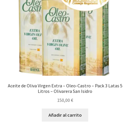
Tienda
Comprar aceite de oliva virgen extra 5l en cooperativa
Comprar Aceite de oliva virgen extra Ecologico
Venta de Aceite de oliva cerca de mi
Comprar Aceite de Oliva Virgen Extra
Aceite de Oliva Virgen Extra – Oleo-Castro – Pack 3 Latas 5
Litros – Olivarera San Isidro
Comprar Aceite de Oliva Virgen
150,00
€
Aceite de Oliva Barato
Añadir al carrito
Denominaciones de Origen