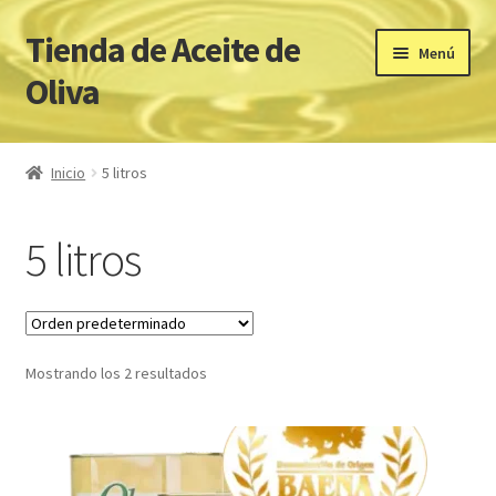
Tienda de Aceite de
Ir
Ir
Menú
a
al
Oliva
la
contenido
navegación
Inicio
Inicio
5 litros
ACEITES DE OLIVA VIRGEN EXTRA PREMIUM
5 litros
Carrito
Cookies
Mostrando los 2 resultados
Finalizar compra
Mi cuenta
Página de inicio